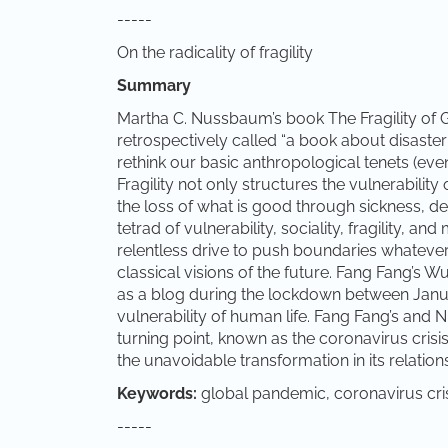
-----
On the radicality of fragility
Summary
Martha C. Nussbaum’s book The Fragility of G
retrospectively called “a book about disaste
rethink our basic anthropological tenets (even
Fragility not only structures the vulnerability
the loss of what is good through sickness, dea
tetrad of vulnerability, sociality, fragility, an
relentless drive to push boundaries whatever 
classical visions of the future. Fang Fang’s 
as a blog during the lockdown between Januar
vulnerability of human life. Fang Fang’s and 
turning point, known as the coronavirus crisi
the unavoidable transformation in its relation
Keywords:
global pandemic, coronavirus crisis
-----