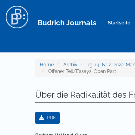
Hauptnavigation
Hauptinhalt
Sidebar
Budrich Journals
Startseite
Home
Archiv
Jg. 14, Nr. 2-2022: Mä
Offener Teil/Essays: Open Part
Über die Radikalität des F
Artikel-Sidebar
PDF