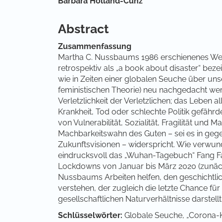
Hauptsächlicher Artikelinha
Barbara Holland-Cunz
Abstract
Zusammenfassung
Martha C. Nussbaums 1986 erschienenes Werk 
retrospektiv als „a book about disaster“ be
wie in Zeiten einer globalen Seuche über un
feministischen Theorie) neu nachgedacht werde
Verletzlichkeit der Verletzlichen; das Leben a
Krankheit, Tod oder schlechte Politik gefährd
von Vulnerabilität, Sozialität, Fragilität und Ma
Machbarkeitswahn des Guten – sei es in geg
Zukunftsvisionen – widerspricht. Wie verwundb
eindrucksvoll das „Wuhan-Tagebuch“ Fang Fan
Lockdowns von Januar bis März 2020 (zunäch
Nussbaums Arbeiten helfen, den geschichtlic
verstehen, der zugleich die letzte Chance f
gesellschaftlichen Naturverhältnisse darstellt
Schlüsselwörter:
Globale Seuche, „Corona-Kri