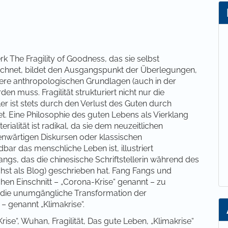
lt
The Fragility of Goodness, das sie selbst
zeichnet, bildet den Ausgangspunkt der Überlegungen,
sere anthropologischen Grundlagen (auch in der
n muss. Fragilität strukturiert nicht nur die
ller ist stets durch den Verlust des Guten durch
et. Eine Philosophie des guten Lebens als Vierklang
terialität ist radikal, da sie dem neuzeitlichen
enwärtigen Diskursen oder klassischen
ar das menschliche Leben ist, illustriert
gs, das die chinesische Schriftstellerin während des
st als Blog) geschrieben hat. Fang Fangs und
hen Einschnitt – „Corona-Krise“ genannt – zu
ür die unumgängliche Transformation der
 – genannt „Klimakrise“.
se“, Wuhan, Fragilität, Das gute Leben, „Klimakrise“