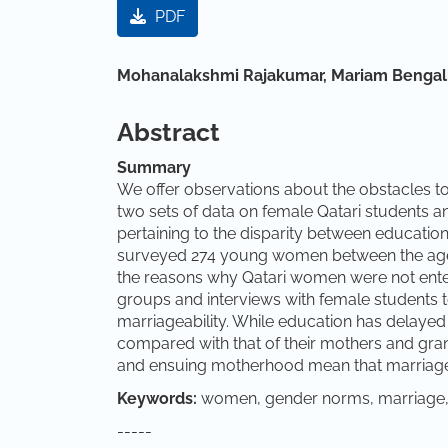
Artikel-Sidebar
PDF
Hauptsächlicher Artikelinha
Mohanalakshmi Rajakumar,
Mariam Bengal
Abstract
Summary
We offer observations about the obstacles t
two sets of data on female Qatari students and
pertaining to the disparity between educa
surveyed 274 young women between the ages 
the reasons why Qatari women were not enter
groups and interviews with female students to
marriageability. While education has delayed
compared with that of their mothers and gra
and ensuing motherhood mean that marriage 
Keywords:
women, gender norms, marriage, 
-----