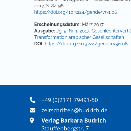
2017, S. 82-98.
https://doi.org/10.3224/gender.v9i1.06
Artikel-Details
Erscheinungsdatum:
März 2017
Ausgabe:
Jg. 9, Nr. 1-2017: Geschlechterver
Transformation arabischer Gesellschaften
DOI:
https://doi.org/10.3224/gender.v9i1.06
+49 (0)2171 79491-50
zeitschriften@budrich.de
Verlag Barbara Budrich
Stauffenbergstr. 7