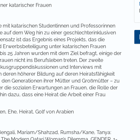
ner katarischer Frauen
e mit katarischen Studentinnen und Professorinnen
e auf dem Weg hin zu einer geschlechterinklusiven
nsatz ist das Ergebnis eines Projekts, das die
d Erwerbsbeteiligung unter katarischen Frauen
bis 25 Jahren wurden mit dem Ziel befragt, einige der
uen nicht ins Berufsleben treten. Der zweite
okusgruppendiskussionen und Interviews mit
 deren höherer Bildung auf deren Heiratsfähigkeit
zu den Generationen ihrer Mütter und Großmütter – zu
er die sozialen Erwartungen an Frauen, die Rolle der
in dazu, dass eine Heirat die Arbeit einer Frau
, Ehe, Heirat, Golf von Arabien
engali, Mariam/Shahzad, Rumsha/Kane, Tanya:
on: The Modern Qatari Woman’s Dilemma, GENDER, 1-