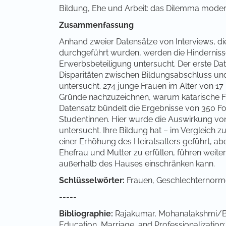
Bildung, Ehe und Arbeit: das Dilemma moder
Zusammenfassung
Anhand zweier Datensätze von Interviews, di
durchgeführt wurden, werden die Hinderniss
Erwerbsbeteiligung untersucht. Der erste Date
Disparitäten zwischen Bildungsabschluss un
untersucht. 274 junge Frauen im Alter von 17 
Gründe nachzuzeichnen, warum katarische Fra
Datensatz bündelt die Ergebnisse von 350 F
Studentinnen. Hier wurde die Auswirkung von
untersucht. Ihre Bildung hat – im Vergleich 
einer Erhöhung des Heiratsalters geführt, ab
Ehefrau und Mutter zu erfüllen, führen weiterh
außerhalb des Hauses einschränken kann.
Schlüsselwörter:
Frauen, Geschlechternormen
-----
Bibliographie:
Rajakumar, Mohanalakshmi/B
Education, Marriage, and Professionalizati