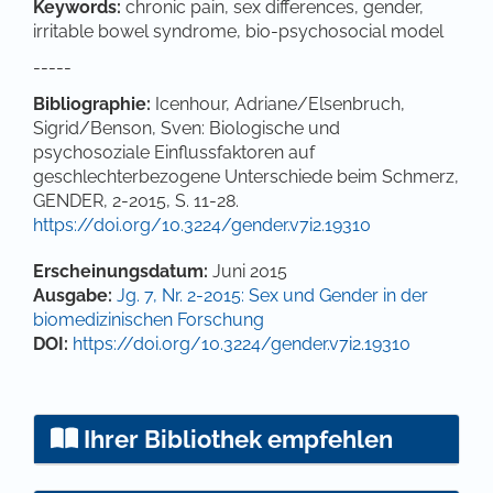
Keywords:
chronic pain, sex differences, gender,
irritable bowel syndrome, bio-psychosocial model
-----
Bibliographie:
Icenhour, Adriane/Elsenbruch,
Sigrid/Benson, Sven: Biologische und
psychosoziale Einflussfaktoren auf
geschlechterbezogene Unterschiede beim Schmerz,
GENDER, 2-2015, S. 11-28.
https://doi.org/10.3224/gender.v7i2.19310
Artikel-Details
Erscheinungsdatum:
Juni 2015
Ausgabe:
Jg. 7, Nr. 2-2015: Sex und Gender in der
biomedizinischen Forschung
DOI:
https://doi.org/10.3224/gender.v7i2.19310
Ihrer Bibliothek empfehlen