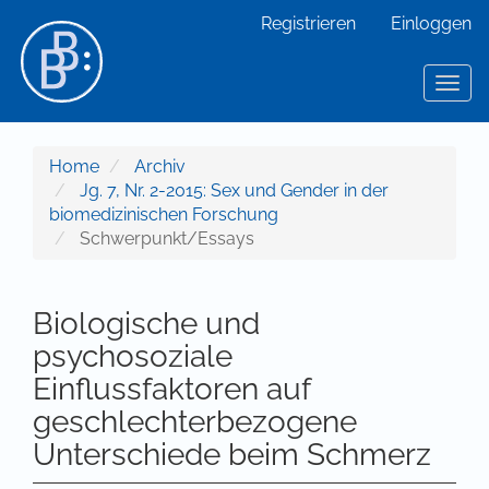
Hauptnavigation
Registrieren
Einloggen
Hauptinhalt
Sidebar
Toggl
Home
Archiv
Jg. 7, Nr. 2-2015: Sex und Gender in der
biomedizinischen Forschung
Schwerpunkt/Essays
Biologische und
psychosoziale
Einflussfaktoren auf
geschlechterbezogene
Unterschiede beim Schmerz