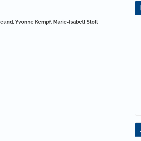
lt
freund,
Yvonne Kempf,
Marie-Isabell Stoll