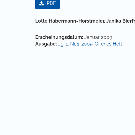
PDF
Hauptsächlicher Artikelinha
Lotte Habermann-Horstmeier,
Janika Bier
Artikel-Details
Erscheinungsdatum:
Januar 2009
Ausgabe:
Jg. 1, Nr. 1-2009: Offenes Heft