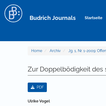
Hauptnavigation
Hauptinhalt
Sidebar
Budrich Journals
Startseite
Home
Archiv
Jg. 1, Nr. 1-2009: Offe
Zur Doppelbödigkeit des 
Artikel-Sidebar
PDF
Hauptsächlicher Artikelinha
Ulrike Vogel