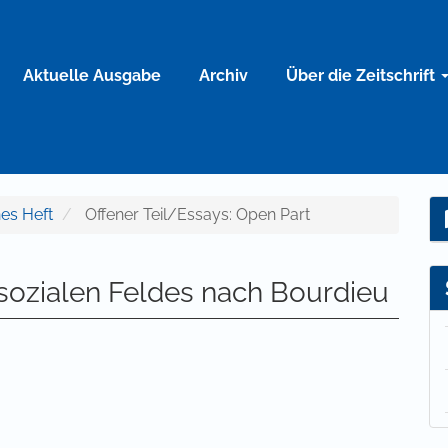
Aktuelle Ausgabe
Archiv
Über die Zeitschrift
nes Heft
Offener Teil/Essays: Open Part
sozialen Feldes nach Bourdieu
lt