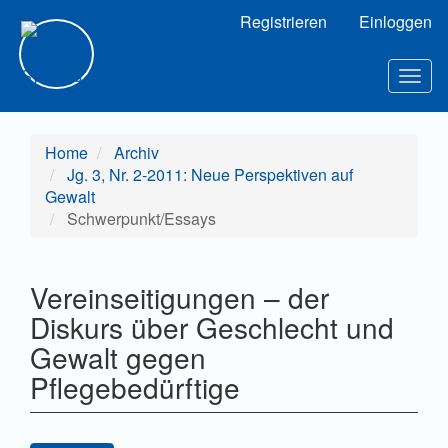
Hauptnavigation
Registrieren
Einloggen
Hauptinhalt
Sidebar
Toggl
Home
Archiv
Jg. 3, Nr. 2-2011: Neue Perspektiven auf
Gewalt
Schwerpunkt/Essays
Vereinseitigungen – der
Diskurs über Geschlecht und
Gewalt gegen
Pflegebedürftige
Artikel-Sidebar