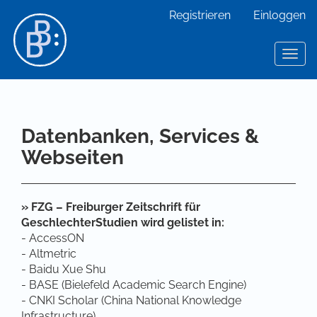
Hauptnavigation
Registrieren
Einloggen
Hauptinhalt
Sidebar
Toggl
Datenbanken, Services &
Webseiten
» FZG – Freiburger Zeitschrift für
GeschlechterStudien wird gelistet in:
- AccessON
- Altmetric
- Baidu Xue Shu
- BASE (Bielefeld Academic Search Engine)
- CNKI Scholar (China National Knowledge
Infrastructure)