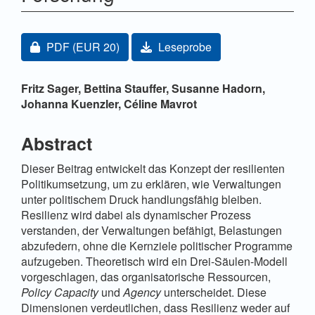
Artikel-Sidebar
Zugang für Abonnent/innen oder durch Zahlung einer
PDF
(EUR 20)
Leseprobe
Hauptsächlicher Artikelinhalt
Fritz Sager,
Bettina Stauffer,
Susanne Hadorn,
Johanna Kuenzler,
Céline Mavrot
Abstract
Dieser Beitrag entwickelt das Konzept der resilienten
Politikumsetzung, um zu erklären, wie Verwaltungen
unter politischem Druck handlungsfähig bleiben.
Resilienz wird dabei als dynamischer Prozess
verstanden, der Verwaltungen befähigt, Belastungen
abzufedern, ohne die Kernziele politischer Programme
aufzugeben. Theoretisch wird ein Drei-Säulen-Modell
vorgeschlagen, das organisatorische Ressourcen,
Policy Capacity
und
Agency
unterscheidet. Diese
Dimensionen verdeutlichen, dass Resilienz weder auf