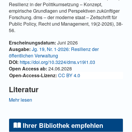
Resilienz in der Politikumsetzung – Konzept,
empirische Grundlagen und Perspektiven zukünftiger
Forschung. dms – der moderne staat – Zeitschrift für
Public Policy, Recht und Management, 19(2-2026), 38-
56.
Artikel-Details
Erscheinungsdatum:
Juni 2026
Ausgabe:
Jg. 19, Nr. 1-2026: Resilienz der
öffentlichen Verwaltung
DOI:
https://doi.org/10.3224/dms.v19i1.03
Open Access ab:
24.06.2028
Open-Access-Lizenz:
CC BY 4.0
Literatur
Andersson, T., Cäker, M., Tengblad, S., & Wickelgren,
Mehr lesen
M. (2019). Building traits for organizational resilience
through balancing organizational structures.
Scandinavian Journal of Management, 35, 36 - 45.
Ihrer Bibliothek empfehlen
https://doi.org/10.1016/j.scaman.2019.01.001