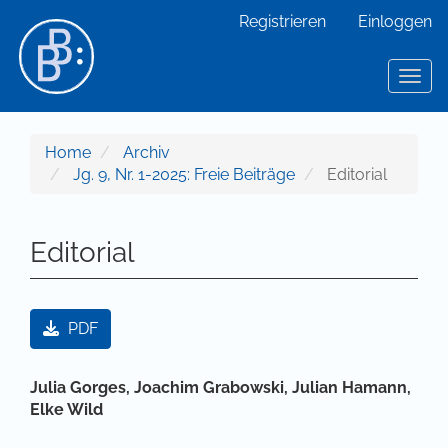
Hauptnavigation
Registrieren
Einloggen
Hauptinhalt
Sidebar
Toggl
Home
Archiv
Jg. 9, Nr. 1-2025: Freie Beiträge
Editorial
Editorial
Artikel-Sidebar
PDF
Hauptsächlicher Artikelinhalt
Julia Gorges,
Joachim Grabowski,
Julian Hamann,
Elke Wild