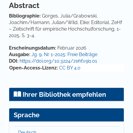
Abstract
Bibliographie:
Gorges, Julia/Grabowski,
Joachim/Hamann, Julian/Wild, Elke: Editorial, ZeHf
– Zeitschrift für empirische Hochschulforschung, 1-
2025, S. 3-4.
Artikel-Details
Erscheinungsdatum:
Februar 2026
Ausgabe:
Jg. 9, Nr. 1-2025: Freie Beiträge
DOI:
https://doi.org/10.3224/zehf.v9i1.01
Open-Access-Lizenz:
CC BY 4.0
Ihrer Bibliothek empfehlen
Sprache
Deutsch