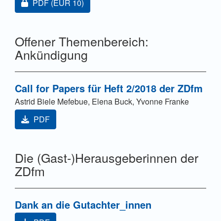
Zugang für Abonnent/innen oder durch Zahlung einer
PDF
(EUR 10)
Offener Themenbereich:
Ankündigung
Call for Papers für Heft 2/2018 der ZDfm
Astrid Biele Mefebue, Elena Buck, Yvonne Franke
PDF
Die (Gast-)Herausgeberinnen der
ZDfm
Dank an die Gutachter_innen