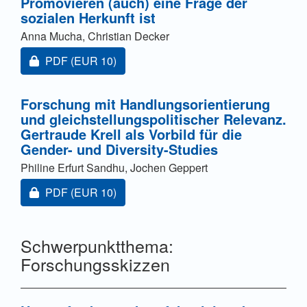
Promovieren (auch) eine Frage der
sozialen Herkunft ist
Anna Mucha, Christian Decker
Zugang für Abonnent/innen oder durch Zahlung einer
PDF
(EUR 10)
Forschung mit Handlungsorientierung
und gleichstellungspolitischer Relevanz.
Gertraude Krell als Vorbild für die
Gender- und Diversity-Studies
Philine Erfurt Sandhu, Jochen Geppert
Zugang für Abonnent/innen oder durch Zahlung einer
PDF
(EUR 10)
Schwerpunktthema:
Forschungsskizzen