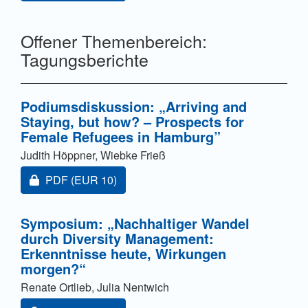
Offener Themenbereich:
Tagungsberichte
Podiumsdiskussion: „Arriving and
Staying, but how? – Prospects for
Female Refugees in Hamburg”
Judith Höppner, Wiebke Frieß
Zugang für Abonnent/innen oder durch Zahlung einer
PDF
(EUR 10)
Symposium: „Nachhaltiger Wandel
durch Diversity Management:
Erkenntnisse heute, Wirkungen
morgen?“
Renate Ortlieb, Julia Nentwich