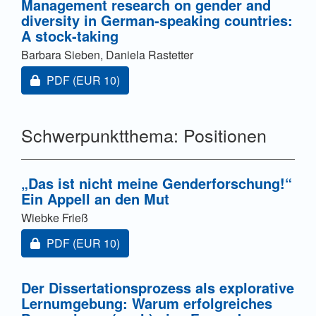
Management research on gender and
diversity in German-speaking countries:
A stock-taking
Barbara Sieben, Daniela Rastetter
Zugang für Abonnent/innen oder durch Zahlung einer
PDF
(EUR 10)
Schwerpunktthema: Positionen
„Das ist nicht meine Genderforschung!“
Ein Appell an den Mut
Wiebke Frieß
Zugang für Abonnent/innen oder durch Zahlung einer
PDF
(EUR 10)
Der Dissertationsprozess als explorative
Lernumgebung: Warum erfolgreiches