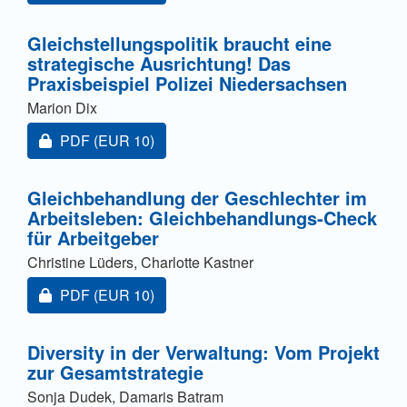
Gleichstellungspolitik braucht eine
strategische Ausrichtung! Das
Praxisbeispiel Polizei Niedersachsen
Marion Dix
Zugang für Abonnent/innen oder durch Zahlung einer
PDF
(EUR 10)
Gleichbehandlung der Geschlechter im
Arbeitsleben: Gleichbehandlungs-Check
für Arbeitgeber
Christine Lüders, Charlotte Kastner
Zugang für Abonnent/innen oder durch Zahlung einer
PDF
(EUR 10)
Diversity in der Verwaltung: Vom Projekt
zur Gesamtstrategie
Sonja Dudek, Damaris Batram