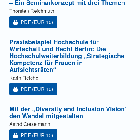
– Ein Seminarkonzept mit drei Themen
Thorsten Reichmuth
Zugang für Abonnent/innen oder durch Zahlung einer
PDF
(EUR 10)
Praxisbeispiel Hochschule für
Wirtschaft und Recht Berlin: Die
Hochschulweiterbildung „Strategische
Kompetenz für Frauen in
Aufsichtsräten“
Karin Reichel
Zugang für Abonnent/innen oder durch Zahlung einer
PDF
(EUR 10)
Mit der „Diversity and Inclusion Vision“
den Wandel mitgestalten
Astrid Gieselmann
Zugang für Abonnent/innen oder durch Zahlung einer
PDF
(EUR 10)