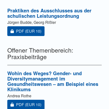
Praktiken des Ausschlusses aus der
schulischen Leistungsordnung
Jürgen Budde, Georg Rißler
Zugang für Abonnent/innen oder durch Zahlung einer
PDF
(EUR 10)
Offener Themenbereich:
Praxisbeiträge
Wohin des Weges? Gender- und
Diversitymanagement im
Gesundheitswesen – am Beispiel eines
Klinikums
Andrea Rothe
Zugang für Abonnent/innen oder durch Zahlung einer
PDF
(EUR 10)