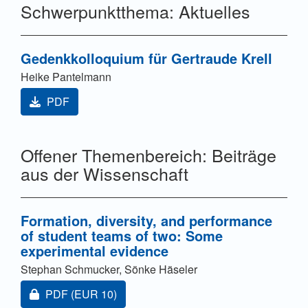
Schwerpunktthema: Aktuelles
Gedenkkolloquium für Gertraude Krell
Heike Pantelmann
PDF
Offener Themenbereich: Beiträge
aus der Wissenschaft
Formation, diversity, and performance
of student teams of two: Some
experimental evidence
Stephan Schmucker, Sönke Häseler
Zugang für Abonnent/innen oder durch Zahlung einer
PDF
(EUR 10)