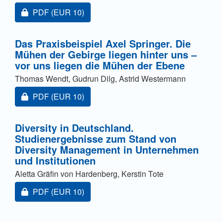
Zugang für Abonnent/innen oder durch Zahlung einer
PDF
(EUR 10)
Das Praxisbeispiel Axel Springer. Die
Mühen der Gebirge liegen hinter uns –
vor uns liegen die Mühen der Ebene
Thomas Wendt, Gudrun Dilg, Astrid Westermann
Zugang für Abonnent/innen oder durch Zahlung einer
PDF
(EUR 10)
Diversity in Deutschland.
Studienergebnisse zum Stand von
Diversity Management in Unternehmen
und Institutionen
Aletta Gräfin von Hardenberg, Kerstin Tote
Zugang für Abonnent/innen oder durch Zahlung einer
PDF
(EUR 10)