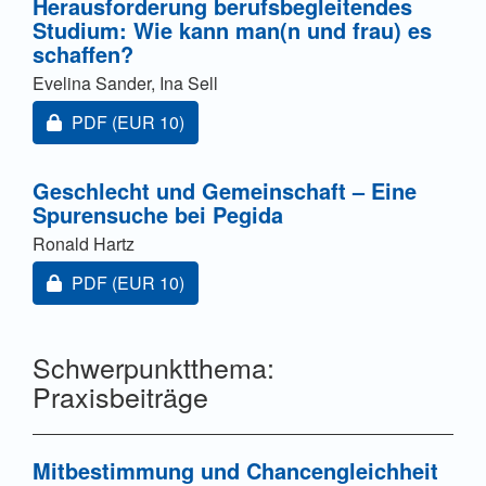
Herausforderung berufsbegleitendes
Studium: Wie kann man(n und frau) es
schaffen?
Evelina Sander, Ina Sell
Zugang für Abonnent/innen oder durch Zahlung einer
PDF
(EUR 10)
Geschlecht und Gemeinschaft – Eine
Spurensuche bei Pegida
Ronald Hartz
Zugang für Abonnent/innen oder durch Zahlung einer
PDF
(EUR 10)
Schwerpunktthema:
Praxisbeiträge
Mitbestimmung und Chancengleichheit