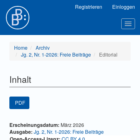
Hauptnavigation
Registrieren
Einloggen
Hauptinhalt
Sidebar
Togg
navig
Home
Archiv
Jg. 2, Nr. 1-2026: Freie Beiträge
Editorial
Inhalt
Artikel-
PDF
Sidebar
Hauptsächlicher
Artikel-
Erscheinungsdatum:
März 2026
Artikelinhalt
Details
Ausgabe:
Jg. 2, Nr. 1-2026: Freie Beiträge
Open-Access-Lizenz:
CC BY 4.0