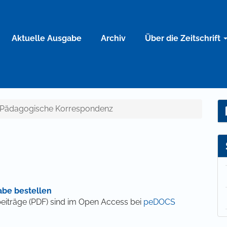
Aktuelle Ausgabe
Archiv
Über die Zeitschrift
5): Pädagogische Korrespondenz
z
abe bestellen
beiträge (PDF) sind im Open Access bei
peDOCS