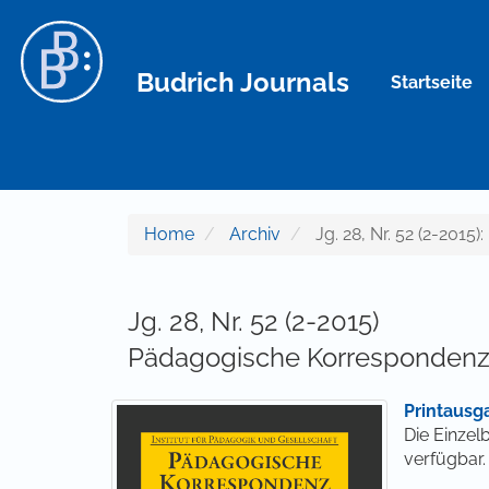
Hauptnavigation
Hauptinhalt
Sidebar
Budrich Journals
Startseite
Home
Archiv
Jg. 28, Nr. 52 (2-201
Jg. 28, Nr. 52 (2-2015)
Pädagogische Korresponden
Printausg
Die Einzel
verfügbar.