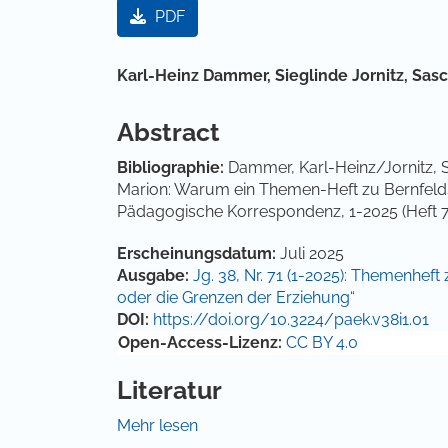
Artikel-Sidebar
PDF
Hauptsächlicher Artikelinha
Karl-Heinz Dammer,
Sieglinde Jornitz,
Sasc
Abstract
Bibliographie:
Dammer, Karl-Heinz/Jornitz, 
Marion: Warum ein Themen-Heft zu Bernfelds
Pädagogische Korrespondenz, 1-2025 (Heft 71)
Artikel-Details
Erscheinungsdatum:
Juli 2025
Ausgabe:
Jg. 38, Nr. 71 (1-2025): Themenhef
oder die Grenzen der Erziehung“
DOI:
https://doi.org/10.3224/paek.v38i1.01
Open-Access-Lizenz:
CC BY 4.0
Literatur
Bernfeld, Siegfried (1967): Sisyphos oder die
Mehr lesen