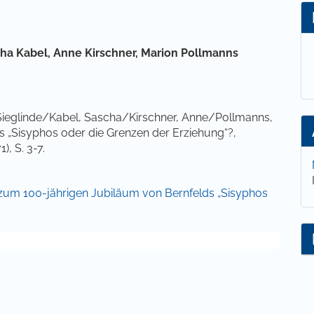
lt
ha Kabel,
Anne Kirschner,
Marion Pollmanns
Sieglinde/Kabel, Sascha/Kirschner, Anne/Pollmanns,
 „Sisyphos oder die Grenzen der Erziehung“?,
, S. 3-7.
t zum 100-jährigen Jubiläum von Bernfelds „Sisyphos
 Grenzen der Erziehung. [1925] Frankfurt/ M.: Suhrkamp.