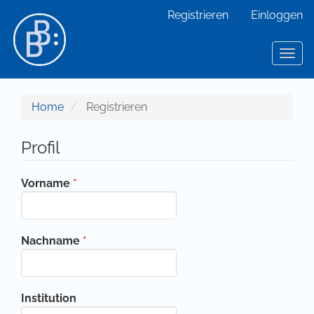
Hauptnavigation
Registrieren
Einloggen
Hauptinhalt
Sidebar
Toggl
Home
Registrieren
Profil
Erforderlich
Vorname
*
Erforderlich
Nachname
*
Institution