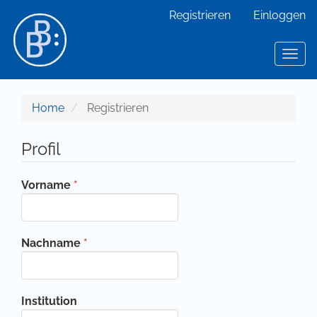
Hauptnavigation
Registrieren
Einloggen
Hauptinhalt
Sidebar
Toggl
Home
Registrieren
Profil
Erforderlich
Vorname
*
Erforderlich
Nachname
*
Institution