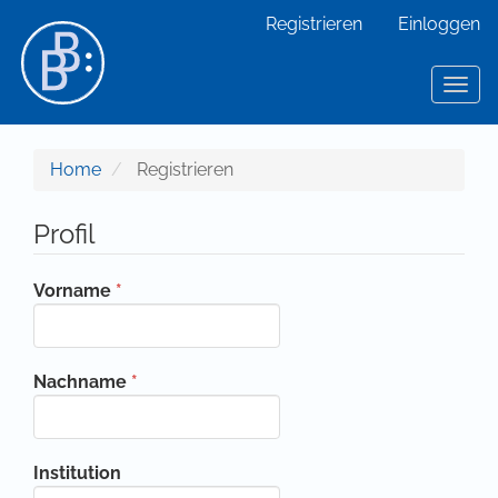
Hauptnavigation
Registrieren
Einloggen
Hauptinhalt
Sidebar
Toggl
Home
Registrieren
Profil
Erforderlich
Vorname
*
Erforderlich
Nachname
*
Institution