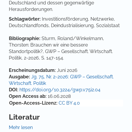
Deutschland und dessen gegenwärtige
Herausforderungen.
Schlagwörter:
Investitionsförderung, Netzwerke,
Deutschlandfonds, Deindustrialisierung, Sozialstaat
Bibliographie:
Sturm, Roland/Winkelmann,
Thorsten: Brauchen wir eine bessere
Standortpolitik?, GWP – Gesellschaft. Wirtschaft.
Politik, 2-2026, S. 147-154.
Artikel-Details
Erscheinungsdatum:
Juni 2026
Ausgabe:
Jg. 75, Nr. 2-2026: GWP – Gesellschaft.
Wirtschaft. Politik
DOI:
https://doi.org/10.3224/gwp.v75i2.04
Open Access ab:
16.06.2028
Open-Access-Lizenz:
CC BY 4.0
Literatur
Biedenkopf, Kurt/ Miegel, Meinhard (1989):
Mehr lesen