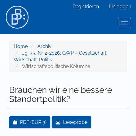
Hauptnavigation
Registrieren
Einloggen
Hauptinhalt
Sidebar
Toggl
Home
Archiv
Jg. 75, Nr. 2-2026: GWP – Gesellschaft.
Wirtschaft. Politik
Wirtschaftspolitische Kolumne
Brauchen wir eine bessere
Standortpolitik?
Artikel-Sidebar
Zugang für Abonnent/innen oder durch Zahlung ei
PDF
(EUR 3)
Leseprobe