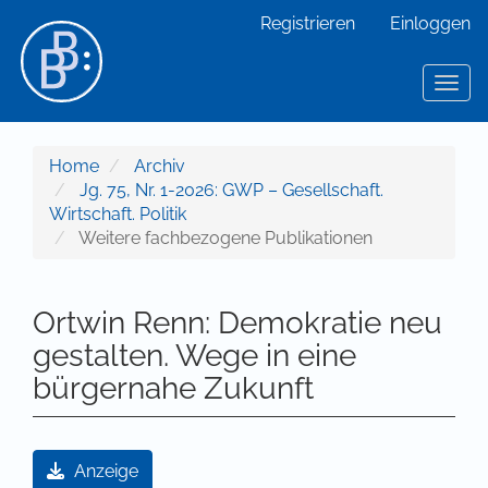
Hauptnavigation
Registrieren
Einloggen
Hauptinhalt
Sidebar
Toggl
Home
Archiv
Jg. 75, Nr. 1-2026: GWP – Gesellschaft.
Wirtschaft. Politik
Weitere fachbezogene Publikationen
Ortwin Renn: Demokratie neu
gestalten. Wege in eine
bürgernahe Zukunft
Artikel-Sidebar
Anzeige