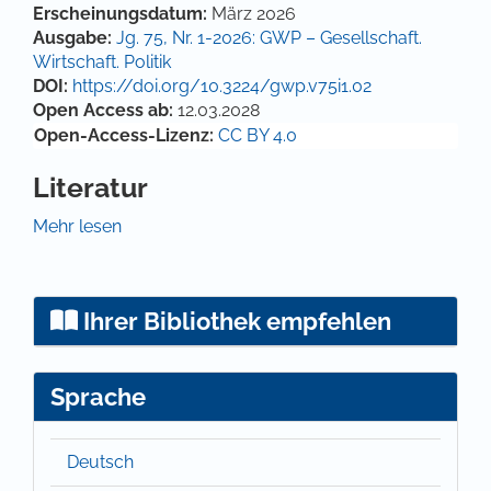
Artikel-Details
Erscheinungsdatum:
März 2026
Ausgabe:
Jg. 75, Nr. 1-2026: GWP – Gesellschaft.
Wirtschaft. Politik
DOI:
https://doi.org/10.3224/gwp.v75i1.02
Open Access ab:
12.03.2028
Open-Access-Lizenz:
CC BY 4.0
Literatur
Anderle, J. (2025). Die Implementierung des
Mehr lesen
Startchancen-Programms in die schulische Praxis.
Welches Potenzial bietet die Implementierung des
Startchancen-Programms in den Schulen und
Ihrer Bibliothek empfehlen
welche Herausforderungen ergeben sich dabei im
Spannungsfeld zwischen schulischer Praxis und
bildungspolitischer Zielsetzung? (Unveröffentlichte
Sprache
Masterarbeit). Pädagogische Hochschule
Schwäbisch Gmünd
Bundesministerium für Bildung und Forschung.
Deutsch
(2023). Startchancen-Programm.