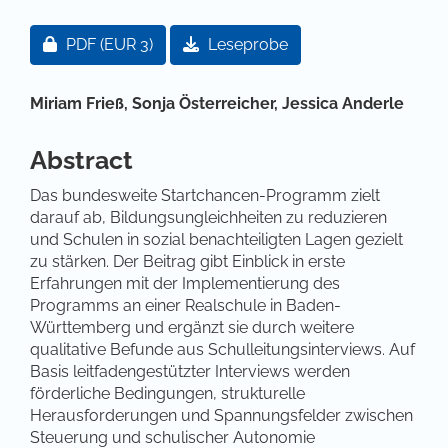
Artikel-Sidebar
Zugang für Abonnent/innen oder durch Zahlung ei
PDF
(EUR 3)
Leseprobe
Hauptsächlicher Artikelinhalt
Miriam Frieß,
Sonja Österreicher,
Jessica Anderle
Abstract
Das bundesweite Startchancen-Programm zielt
darauf ab, Bildungsungleichheiten zu reduzieren
und Schulen in sozial benachteiligten Lagen gezielt
zu stärken. Der Beitrag gibt Einblick in erste
Erfahrungen mit der Implementierung des
Programms an einer Realschule in Baden-
Württemberg und ergänzt sie durch weitere
qualitative Befunde aus Schulleitungsinterviews. Auf
Basis leitfadengestützter Interviews werden
förderliche Bedingungen, strukturelle
Herausforderungen und Spannungsfelder zwischen
Steuerung und schulischer Autonomie