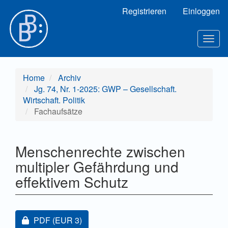
Hauptnavigation
Registrieren
Einloggen
Hauptinhalt
Sidebar
Toggl
Home
Archiv
Jg. 74, Nr. 1-2025: GWP – Gesellschaft.
Wirtschaft. Politik
Fachaufsätze
Menschenrechte zwischen
multipler Gefährdung und
effektivem Schutz
Artikel-Sidebar
Zugang für Abonnent/innen oder durch Zahlung einer
PDF
(EUR 3)