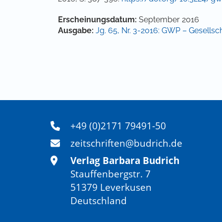
Artikel-Details
Erscheinungsdatum:
September 2016
Ausgabe:
Jg. 65, Nr. 3-2016: GWP – Gesellscha
+49 (0)2171 79491-50
zeitschriften@budrich.de
Verlag Barbara Budrich
Stauffenbergstr. 7
51379 Leverkusen
Deutschland