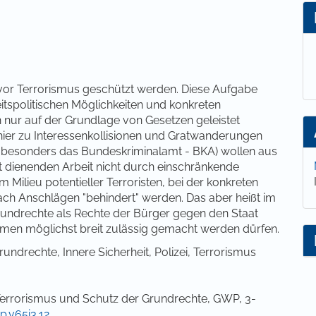
lt
vor Terrorismus geschützt werden. Diese Aufgabe
itspolitischen Möglichkeiten und konkreten
 nur auf der Grundlage von Gesetzen geleistet
 hier zu Interessenkollisionen und Gratwanderungen
er besonders das Bundeskriminalamt - BKA) wollen aus
it dienenden Arbeit nicht durch einschränkende
 Milieu potentieller Terroristen, bei der konkreten
h Anschlägen "behindert" werden. Das aber heißt im
t Grundrechte als Rechte der Bürger gegen den Staat
hmen möglichst breit zulässig gemacht werden dürfen.
ndrechte, Innere Sicherheit, Polizei, Terrorismus
Terrorismus und Schutz der Grundrechte, GWP, 3-
p.v65i3.12