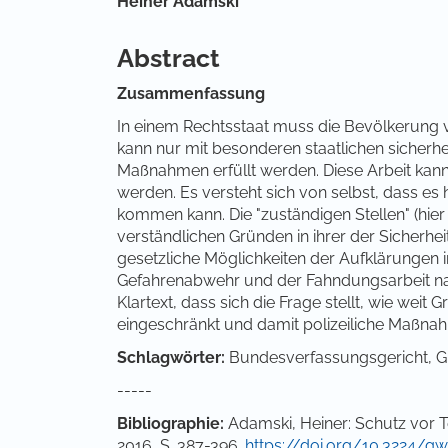
Hauptsächlicher Artikelinha
Heiner Adamski
Abstract
Zusammenfassung
In einem Rechtsstaat muss die Bevölkerung 
kann nur mit besonderen staatlichen sicherhe
Maßnahmen erfüllt werden. Diese Arbeit kann
werden. Es versteht sich von selbst, dass es
kommen kann. Die "zuständigen Stellen" (hi
verständlichen Gründen in ihrer der Sicherhe
gesetzliche Möglichkeiten der Aufklärungen im
Gefahrenabwehr und der Fahndungsarbeit nac
Klartext, dass sich die Frage stellt, wie wei
eingeschränkt und damit polizeiliche Maßna
Schlagwörter:
Bundesverfassungsgericht, Gru
-----
Bibliographie:
Adamski, Heiner: Schutz vor 
2016, S. 387-396.
https://doi.org/10.3224/gw