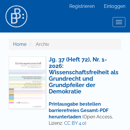
Hauptnavigation
Registrieren
Einloggen
Hauptinhalt
Sidebar
Toggl
Home
Archiv
Jg. 37 (Heft 72), Nr. 1-
2026:
Wissenschaftsfreiheit als
Grundrecht und
Grundpfeiler der
Demokratie
Printausgabe bestellen
barrierefreies Gesamt-PDF
herunterladen
(Open Access,
Lizenz:
CC BY 4.0
)