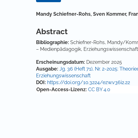
Hauptsächlicher Artikelinha
Mandy Schiefner-Rohs,
Sven Kommer,
Fra
Abstract
Bibliographie:
Schiefner-Rohs, Mandy/Kommer
– Medienpädagogik, Erziehungswissenschaft, 
Artikel-Details
Erscheinungsdatum:
Dezember 2025
Ausgabe:
Jg. 36 (Heft 71), Nr. 2-2025: Theori
Erziehungswissenschaft
DOI:
https://doi.org/10.3224/ezw.v36i2.22
Open-Access-Lizenz:
CC BY 4.0