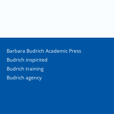
ennung_Sozialp%C3%A4dagogik_Sozialarbeit.pdf
Barbara Budrich Academic Press
Budrich inspirited
Budrich training
Budrich agency