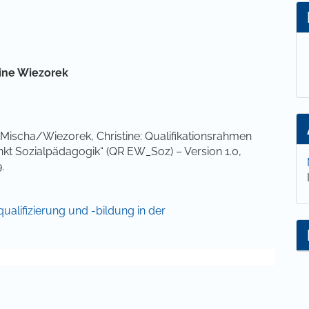
lt
tine Wiezorek
Mischa/Wiezorek, Christine: Qualifikationsrahmen
t Sozialpädagogik“ (QR EW_Soz) – Version 1.0,
9.
equalifizierung und -bildung in der