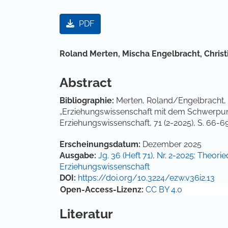
Artikel-Sidebar
PDF
Hauptsächlicher Artikelinha
Roland Merten,
Mischa Engelbracht,
Chris
Abstract
Bibliographie:
Merten, Roland/Engelbracht, 
„Erziehungswissenschaft mit dem Schwerpunk
Erziehungswissenschaft, 71 (2-2025), S. 66-6
Artikel-Details
Erscheinungsdatum:
Dezember 2025
Ausgabe:
Jg. 36 (Heft 71), Nr. 2-2025: Theori
Erziehungswissenschaft
DOI:
https://doi.org/10.3224/ezw.v36i2.13
Open-Access-Lizenz:
CC BY 4.0
Literatur