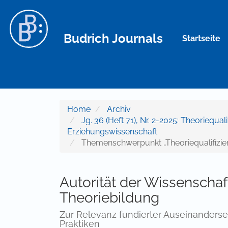
Hauptnavigation
Hauptinhalt
Sidebar
Budrich Journals
Startseite
Home
Archiv
Jg. 36 (Heft 71), Nr. 2-2025: Theoriequal
Erziehungswissenschaft
Themenschwerpunkt „Theoriequalifizier
Autorität der Wissenscha
Theoriebildung
Zur Relevanz fundierter Auseinanderse
Praktiken