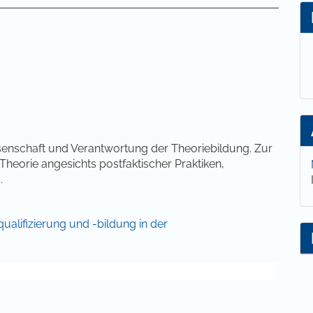
lt
issenschaft und Verantwortung der Theoriebildung. Zur
heorie angesichts postfaktischer Praktiken,
0.
equalifizierung und -bildung in der