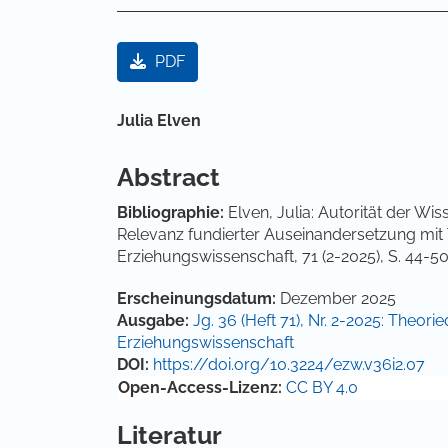
Artikel-Sidebar
PDF
Hauptsächlicher Artikelinha
Julia Elven
Abstract
Bibliographie:
Elven, Julia: Autorität der W
Relevanz fundierter Auseinandersetzung mit T
Erziehungswissenschaft, 71 (2-2025), S. 44-5
Artikel-Details
Erscheinungsdatum:
Dezember 2025
Ausgabe:
Jg. 36 (Heft 71), Nr. 2-2025: Theori
Erziehungswissenschaft
DOI:
https://doi.org/10.3224/ezw.v36i2.07
Open-Access-Lizenz:
CC BY 4.0
Literatur