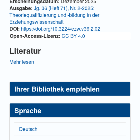
Artikel-
Erscheinungsdatum:
Dezember 2025
Details
Ausgabe:
Jg. 36 (Heft 71), Nr. 2-2025:
Theoriequalifizierung und -bildung in der
Erziehungswissenschaft
DOI:
https://doi.org/10.3224/ezw.v36i2.02
Open-Access-Lizenz:
CC BY 4.0
Literatur
Bellmann, Johannes/Ricken, Norbert (2020):
Mehr lesen
Theoretische Forschung in der
Erziehungswissenschaft – Beiträge zur Konturierung
eines Forschungsfelds. In: Zeitschrift für Pädagogik 66,
Ihrer Bibliothek empfehlen
6, S. 783–787.
Erdmann, Daniel/Haupt, Selma/Wittenberg, Mareike
(2024): ‚Bildungsperspektiven‘. Die Allgemeine
Sprache
Erziehungswissenschaft im Spiegel ihrer
Publikationen. In: Erdmann, Daniel/Haupt,
Selma/Hofbauer, Susann/Otterspeer, Lukas/Schreiber,
Deutsch
Felix/Vogel, Katharina (Hrsg.): Allgemeine