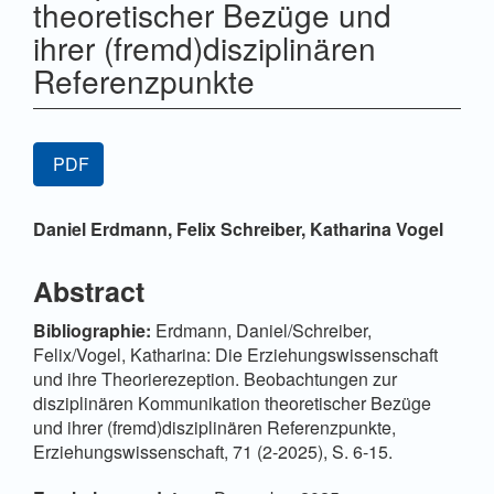
theoretischer Bezüge und
ihrer (fremd)disziplinären
Referenzpunkte
Artikel-
PDF
Sidebar
Hauptsächlicher
Daniel Erdmann,
Felix Schreiber,
Katharina Vogel
Artikelinhalt
Abstract
Bibliographie:
Erdmann, Daniel/Schreiber,
Felix/Vogel, Katharina: Die Erziehungswissenschaft
und ihre Theorierezeption. Beobachtungen zur
disziplinären Kommunikation theoretischer Bezüge
und ihrer (fremd)disziplinären Referenzpunkte,
Erziehungswissenschaft, 71 (2-2025), S. 6-15.