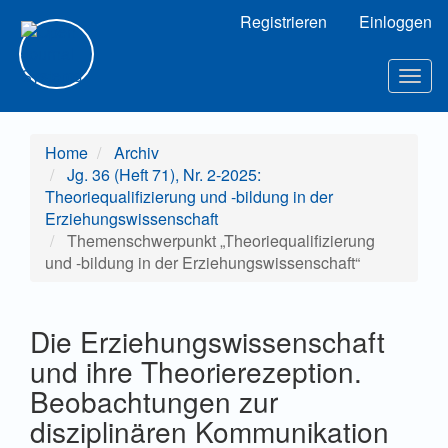
Hauptnavigation
Registrieren
Einloggen
Hauptinhalt
Sidebar
Togg
navig
Home
Archiv
Jg. 36 (Heft 71), Nr. 2-2025:
Theoriequalifizierung und -bildung in der
Erziehungswissenschaft
Themenschwerpunkt „Theoriequalifizierung
und -bildung in der Erziehungswissenschaft“
Die Erziehungswissenschaft
und ihre Theorierezeption.
Beobachtungen zur
disziplinären Kommunikation