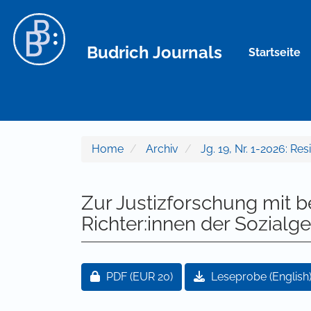
Hauptnavigation
Hauptinhalt
Sidebar
Budrich Journals
Startseite
Home
Archiv
Jg. 19, Nr. 1-2026: Re
Zur Justizforschung mit 
Richter:innen der Sozialge
Artikel-Sidebar
Zugang für Abonnent/innen oder durch
PDF
(EUR 20)
Leseprobe (English