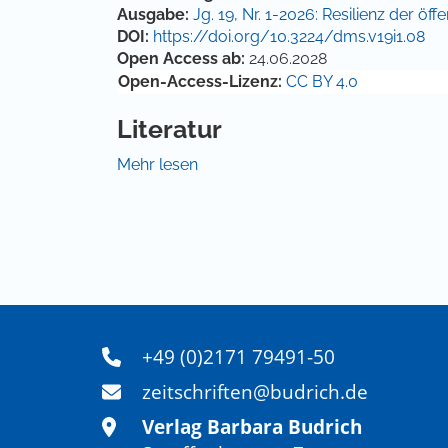
Ausgabe:
Jg. 19, Nr. 1-2026: Resilienz der öf
DOI:
https://doi.org/10.3224/dms.v19i1.08
Open Access ab:
24.06.2028
Open-Access-Lizenz:
CC BY 4.0
Literatur
AP. (2010, 17. Mai). Hartz IV – „Völlig daneben
Mehr lesen
https://www.sueddeutsche.de/karriere/hart
Becker, M. (2022). Einführung in das politisc
utb.
Bergmann, H., Çelik, G., & Wüst, A. M. (2024
politischen Repräsentation von Menschen mit 
https://www.bosch-stiftung.de/sites/defaul
Repchance-Politiker-Migrationshintergrund.p
+49 (0)2171 79491-50
Beyme, K. von. (2023). Das politische System 
zeitschriften@budrich.de
VS.
Verlag Barbara Budrich
Blome, F. (2025). Soziale Herkunft und juristis