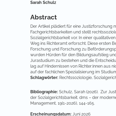
Hauptsächlicher Artikelinha
Sarah Schulz
Abstract
Der Artikel plädiert für eine Justizforschung 
Fachgerichtsbarkeiten und stellt rechtssozio
Sozialgerichtsbarkeit vor. In einer qualitati
Weg ins Richteramt erforscht. Diese ersten B
Forschung und Forschung zu Beförderungsprak
wurden Hürden für den Bildungsaufstieg und 
Jurastudium zu bestehen und die Entscheidung
lag auf Hindernissen von Richter:innen aus 
auf der fachlichen Spezialisierung im Studiu
Schlagwörter:
Rechtssoziologie, Sozialgerich
Bibliographie:
Schulz, Sarah (2026). Zur Jus
der Sozialgerichtsbarkeit. dms – der moderne 
Management, 19(1-2026), 144-165.
Artikel-Details
Erscheinungsdatum:
Juni 2026