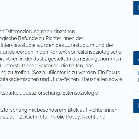
lt
mit Differenzierung nach einzelnen
logische Befunde zu Richter:innen der
ven Interviewstudie wurden das Jurastudium und der
efunde werden in den Kontext von elitensoziologischer
tiken in der Justiz gestellt. In den Blick genommen
unterstützende Faktoren, die halfen, das
 zu treffen, (Sozial-)Richter:in zu werden. Ein Fokus
nichtakademischen und „Jura-fernen“ Haushalten sowie
m.
tsbarkeit, Justizforschung, Elitensoziologie
tizforschung mit besonderem Blick auf Richter:innen
staat – Zeitschrift für Public Policy, Recht und