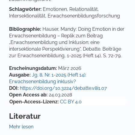
Schlagwörter:
Emotionen, Relationalität,
Intersektionalität, Erwachsenenbildungsforschung
Bibliographie:
Hauser, Mandy: Doing Emotion in der
Erwachsenenbildung – Replik zum Beitrag
„Erwachsenenbildung und Inklusion: eine
intersektionale Perspektivierung“, Debatte. Beiträge
zur Erwachsenenbildung, 1-2025 (Heft 14), S. 72-79.
Artikel-Details
Erscheinungsdatum:
März 2026
Ausgabe:
Jg. 8, Nr. 1-2025 (Heft 14):
Erwachsenenbildung inklusiv?
DOI:
https://doi.org/10.3224/debatte.v8i1.07
Open Access ab:
24.03.2028
Open-Access-Lizenz:
CC BY 4.0
Literatur
Afeworki Abay, Robel (2022). Rassismus und
Mehr lesen
Ableismus: Same, Same but Different?