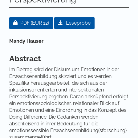
Artikel-Sidebar
Zugang für Abonnent/innen oder durch Zahlung ei
PDF
(EUR 12)
Leseprobe
Hauptsächlicher Artikelinhalt
Mandy Hauser
Abstract
Im Beitrag wird der Diskurs um Emotionen in der
Erwachsenenbildung skizziert und es werden
Spezifika herausgearbeitet, die sich aus der
inklusionsorientierten und intersektionalen
Perspektivierung ergeben. Daran anknüpfend erfolgt
ein emotionssoziologischer, relationaler Blick auf
Emotionen und eine Einordnung in das Konzept des
Doing Difference. Die Gedanken werden
abschließend in ihrer Bedeutung für die
emotionssensible Erwachsenenbildung(sforschung)
zusammengeführt.