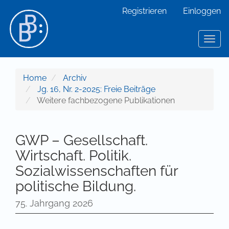
Hauptnavigation
Registrieren
Einloggen
Hauptinhalt
Sidebar
Toggl
Home
Archiv
Jg. 16, Nr. 2-2025: Freie Beiträge
Weitere fachbezogene Publikationen
GWP – Gesellschaft.
Wirtschaft. Politik.
Sozialwissenschaften für
politische Bildung.
75. Jahrgang 2026