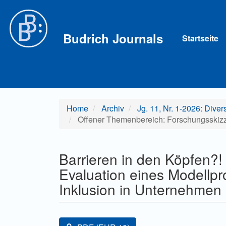
Hauptnavigation
Hauptinhalt
Sidebar
Budrich Journals
Startseite
Home
Archiv
Jg. 11, Nr. 1-2026: Dive
Offener Themenbereich: Forschungsskiz
Barrieren in den Köpfen?!
Evaluation eines Modellpr
Inklusion in Unternehmen
Artikel-Sidebar