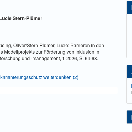
ahlung einer Gebühr
lt
Lucie Stern-Plümer
ing, Oliver/Stern-Plümer, Lucie: Barrieren in den
s Modellprojekts zur Förderung von Inklusion in
tsforschung und -management, 1-2026, S. 64-68.
iskriminierungsschutz weiterdenken (2)
tsituation schwerbehinderter Menschen 2023.
her-Content/Statistiken/Themen-im-Fokus/Menschen-mit-
smarktsituation-schwerbehinderter-Menschen.pdf?