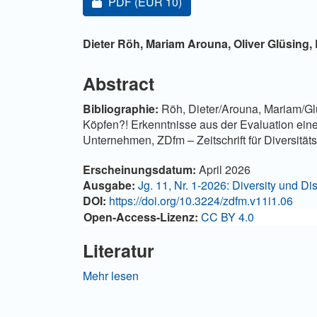
Zugang für Abonnent/innen oder durch Z
PDF
(EUR 10)
Hauptsächlicher Artikelinha
Dieter Röh,
Mariam Arouna,
Oliver Glüsing,
Abstract
Bibliographie:
Röh, Dieter/Arouna, Mariam/Glüs
Köpfen?! Erkenntnisse aus der Evaluation eine
Unternehmen, ZDfm – Zeitschrift für Diversitä
Artikel-Details
Erscheinungsdatum:
April 2026
Ausgabe:
Jg. 11, Nr. 1-2026: Diversity und D
DOI:
https://doi.org/10.3224/zdfm.v11i1.06
Open-Access-Lizenz:
CC BY 4.0
Literatur
Bundesagentur für Arbeit (2024): Arbeitsmark
Mehr lesen
https://statistik.arbeitsagentur.de/DE/Statisc
Behinderungen/generische-Publikation/Arbeit