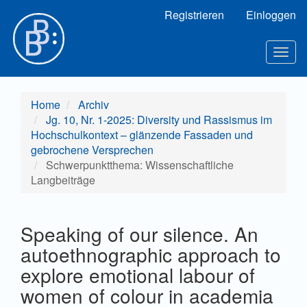
Hauptnavigation
Registrieren
Einloggen
Hauptinhalt
Sidebar
Toggl
Home
Archiv
Jg. 10, Nr. 1-2025: Diversity und Rassismus im
Hochschulkontext – glänzende Fassaden und
gebrochene Versprechen
Schwerpunktthema: Wissenschaftliche
Langbeiträge
Speaking of our silence. An
autoethnographic approach to
explore emotional labour of
women of colour in academia