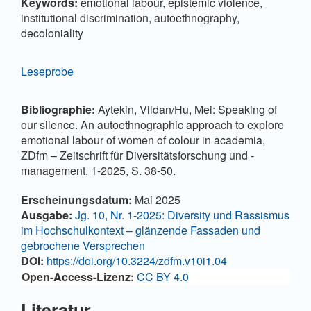
Keywords:
emotional labour, epistemic violence,
institutional discrimination, autoethnography,
decoloniality
Leseprobe
Bibliographie:
Aytekin, Vildan/Hu, Mei: Speaking of
our silence. An autoethnographic approach to explore
emotional labour of women of colour in academia,
ZDfm – Zeitschrift für Diversitätsforschung und -
management, 1-2025, S. 38-50.
Artikel-Details
Erscheinungsdatum:
Mai 2025
Ausgabe:
Jg. 10, Nr. 1-2025: Diversity und Rassismus
im Hochschulkontext – glänzende Fassaden und
gebrochene Versprechen
DOI:
https://doi.org/10.3224/zdfm.v10i1.04
Open-Access-Lizenz:
CC BY 4.0
Literatur