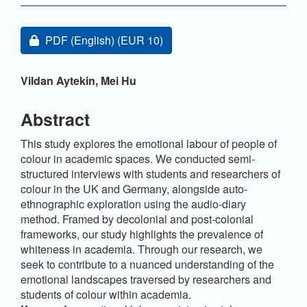
Artikel-Sidebar
Zugang für Abonnent/innen oder durch Zahlung einer
PDF (English)
(EUR 10)
Hauptsächlicher Artikelinhalt
Vildan Aytekin,
Mei Hu
Abstract
This study explores the emotional labour of people of
colour in academic spaces. We conducted semi-
structured interviews with students and researchers of
colour in the UK and Germany, alongside auto-
ethnographic exploration using the audio-diary
method. Framed by decolonial and post-colonial
frameworks, our study highlights the prevalence of
whiteness in academia. Through our research, we
seek to contribute to a nuanced understanding of the
emotional landscapes traversed by researchers and
students of colour within academia.