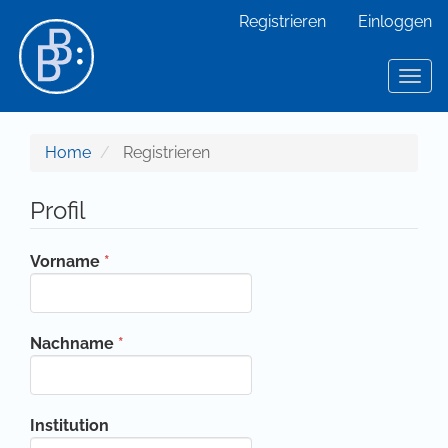
Hauptnavigation
Registrieren
Einloggen
Hauptinhalt
Sidebar
Toggl
Home
Registrieren
Profil
Erforderlich
Vorname
*
Erforderlich
Nachname
*
Institution