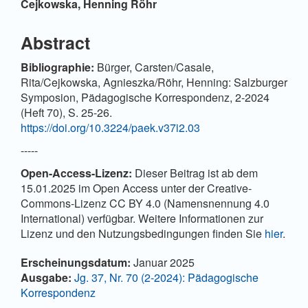
Artikelinhalt
Cejkowska,
Henning Röhr
Abstract
Bibliographie:
Bürger, Carsten/Casale,
Rita/Cejkowska, Agnieszka/Röhr, Henning: Salzburger
Symposion, Pädagogische Korrespondenz, 2-2024
(Heft 70), S. 25-26.
https://doi.org/10.3224/paek.v37i2.03
-----
Open-Access-Lizenz:
Dieser Beitrag ist ab dem
15.01.2025 im Open Access unter der Creative-
Commons-Lizenz CC BY 4.0 (Namensnennung 4.0
International) verfügbar. Weitere Informationen zur
Lizenz und den Nutzungsbedingungen finden Sie
hier
.
Artikel-
Erscheinungsdatum:
Januar 2025
Details
Ausgabe:
Jg. 37, Nr. 70 (2-2024): Pädagogische
Korrespondenz