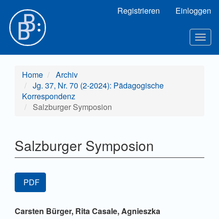
Hauptnavigation
Registrieren
Einloggen
Hauptinhalt
Sidebar
Togg
navig
Home
Archiv
Jg. 37, Nr. 70 (2-2024): Pädagogische
Korrespondenz
Salzburger Symposion
Salzburger Symposion
Artikel-
PDF
Sidebar
Hauptsächlicher
Carsten Bürger,
Rita Casale,
Agnieszka