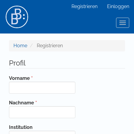
Hauptnavigation
Registrieren
Einloggen
Hauptinhalt
Sidebar
Toggl
Home
Registrieren
Profil
Erforderlich
Vorname
*
Erforderlich
Nachname
*
Institution