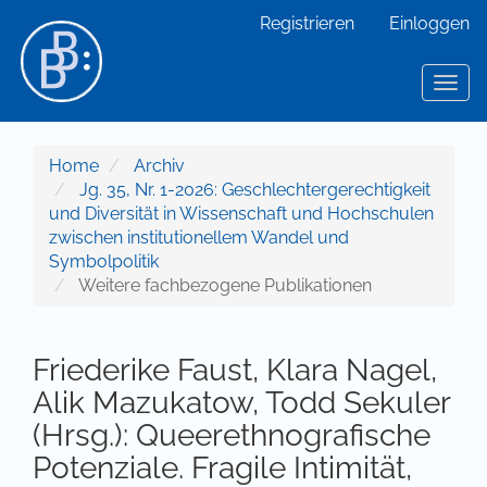
Hauptnavigation
Registrieren
Einloggen
Hauptinhalt
Sidebar
Toggl
Home
Archiv
Jg. 35, Nr. 1-2026: Geschlechtergerechtigkeit
und Diversität in Wissenschaft und Hochschulen
zwischen institutionellem Wandel und
Symbolpolitik
Weitere fachbezogene Publikationen
Friederike Faust, Klara Nagel,
Alik Mazukatow, Todd Sekuler
(Hrsg.): Queerethnografische
Potenziale. Fragile Intimität,