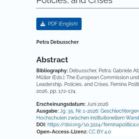
Policies, and Crises
Artikel-Sidebar
PDF (English)
Hauptsächlicher Artikelinha
Petra Debusscher
Abstract
Bibliography:
Debusscher, Petra: Gabriele A
Müller (Eds.): The European Commission unde
Leadership, Policies, and Crises, Femina Politi
2026, pp. 172-174.
Artikel-Details
Erscheinungsdatum:
Juni 2026
Ausgabe:
Jg. 35, Nr. 1-2026: Geschlechterger
Hochschulen zwischen institutionellem Wand
DOI:
https://doi.org/10.3224/feminapolitica.v
Open-Access-Lizenz:
CC BY 4.0