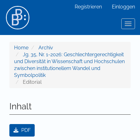
Hauptnavigation
Registrieren
Einloggen
Hauptinhalt
Sidebar
Toggl
Home
Archiv
Jg. 35, Nr. 1-2026: Geschlechtergerechtigkeit
und Diversität in Wissenschaft und Hochschulen
zwischen institutionellem Wandel und
Symbolpolitik
Editorial
Inhalt
Artikel-Sidebar
PDF