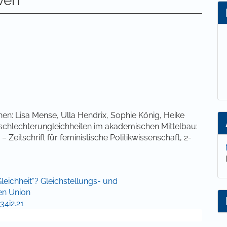
iven
lt
en: Lisa Mense, Ulla Hendrix, Sophie König, Heike
eschlechterungleichheiten im akademischen Mittelbau:
– Zeitschrift für feministische Politikwissenschaft, 2-
Gleichheit“? Gleichstellungs- und
en Union
34i2.21