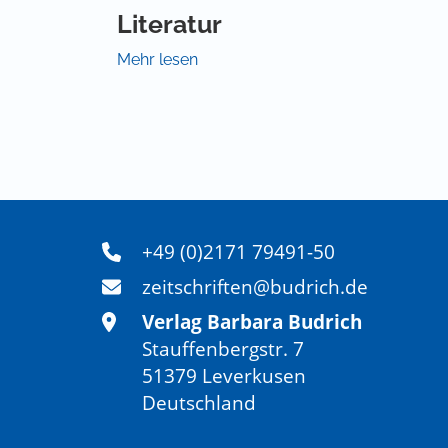
Literatur
Lisa Mense, Ulla Henrix, Sophie König, Heike 
Mehr lesen
Geschlechterungleichheiten im akademischen 
geschlechterbezogene Hochschulforschung. 
45884-3.
+49 (0)2171 79491-50
zeitschriften@budrich.de
Verlag Barbara Budrich
Stauffenbergstr. 7
51379 Leverkusen
Deutschland