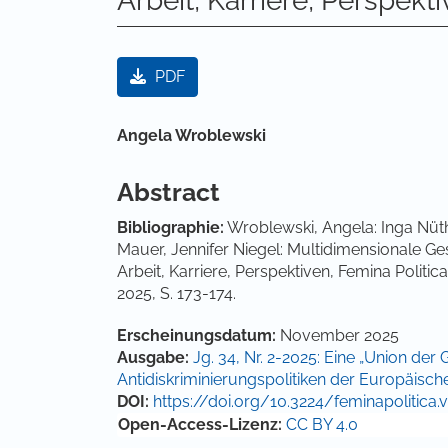
Arbeit, Karriere, Perspekt
Artikel-Sidebar
PDF
Hauptsächlicher Artikelinha
Angela Wroblewski
Abstract
Bibliographie:
Wroblewski, Angela: Inga Nüth
Mauer, Jennifer Niegel: Multidimensionale G
Arbeit, Karriere, Perspektiven, Femina Politica 
2025, S. 173-174.
Artikel-Details
Erscheinungsdatum:
November 2025
Ausgabe:
Jg. 34, Nr. 2-2025: Eine „Union der 
Antidiskriminierungspolitiken der Europäisch
DOI:
https://doi.org/10.3224/feminapolitica.v
Open-Access-Lizenz:
CC BY 4.0