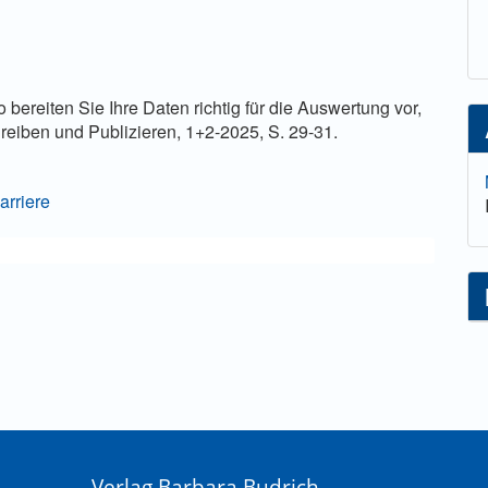
lt
 bereiten Sie Ihre Daten richtig für die Auswertung vor,
hreiben und Publizieren, 1+2-2025, S. 29-31.
arriere
Verlag Barbara Budrich