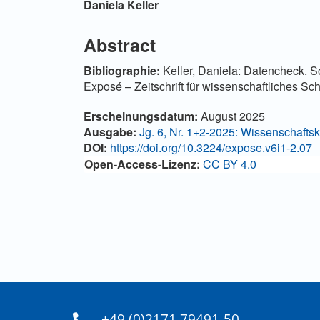
Hauptsächlicher Artikelinha
Daniela Keller
Abstract
Bibliographie:
Keller, Daniela: Datencheck. So
Exposé – Zeitschrift für wissenschaftliches Sc
Artikel-Details
Erscheinungsdatum:
August 2025
Ausgabe:
Jg. 6, Nr. 1+2-2025: Wissenschaftsk
DOI:
https://doi.org/10.3224/expose.v6i1-2.07
Open-Access-Lizenz:
CC BY 4.0
+49 (0)2171 79491-50