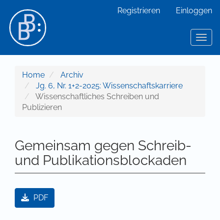
Hauptnavigation
Registrieren
Einloggen
Hauptinhalt
Sidebar
Toggl
Home
Archiv
Jg. 6, Nr. 1+2-2025: Wissenschaftskarriere
Wissenschaftliches Schreiben und
Publizieren
Gemeinsam gegen Schreib-
und Publikationsblockaden
Artikel-Sidebar
PDF