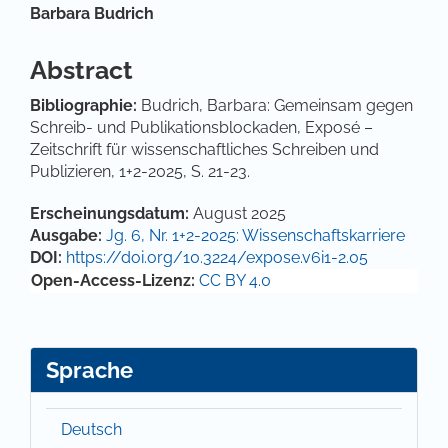
Hauptsächlicher Artikelinhalt
Barbara Budrich
Abstract
Bibliographie:
Budrich, Barbara: Gemeinsam gegen
Schreib- und Publikationsblockaden, Exposé –
Zeitschrift für wissenschaftliches Schreiben und
Publizieren, 1+2-2025, S. 21-23.
Artikel-Details
Erscheinungsdatum:
August 2025
Ausgabe:
Jg. 6, Nr. 1+2-2025: Wissenschaftskarriere
DOI:
https://doi.org/10.3224/expose.v6i1-2.05
Open-Access-Lizenz:
CC BY 4.0
Sprache
Deutsch