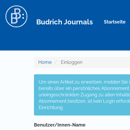
Hauptnavigation
Hauptinhalt
Sidebar
Budrich Journals
Startseite
Home
Einloggen
Um einen Artikel zu erwerben, melden Sie si
bereits über ein persönliches Abonnement v
uneingeschränkten Zugang zu allen Inhalten z
Abonnement besitzen, ist kein Login erford
Einrichtung.
Benutzer/innen-Name