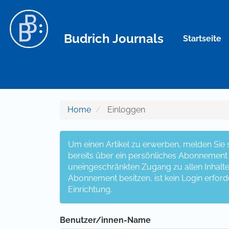
Hauptnavigation
Hauptinhalt
Sidebar
Budrich Journals
Startseite
Home
Einloggen
Um einen Artikel zu erwerben, melden Sie si
bereits über ein persönliches Abonnement v
uneingeschränkten Zugang zu allen Inhalten z
Abonnement besitzen, ist kein Login erford
Einrichtung.
Benutzer/innen-Name