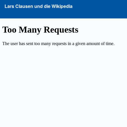
Zu
Lars Clausen und die Wikipedia
Artikeldetails
zurückkehren