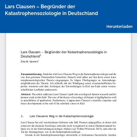
Zu
Lars Clausen – Begründer der
Artikeldetails
Katastrophensoziologie in Deutschland
zurückkehren
P
Herunterladen
h