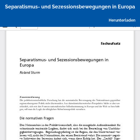
Zu
Separatismus- und Sezessionsbewegungen in Europa
Artikeldetails
zurückkehren
P
Herunterladen
h