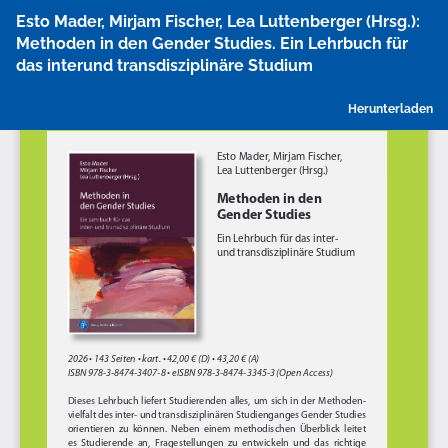
Zu
Esto Mader, Mirjam Fischer, Lea Luttenberger (Hrsg.):
Artikeldetails
Methoden in den Gender Studies. Ein Lehrbuch für
zurückkehren
das interund transdisziplinäre Studium
P
Herunterladen
h