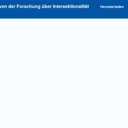
P
n der Forschung über Intersektionalität
Herunterladen
he