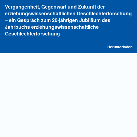
Zu
Vergangenheit, Gegenwart und Zukunft der
Artikeldetails
erziehungswissenschaftlichen Geschlechterforschung
zurückkehren
– ein Gespräch zum 20-jährigen Jubiläum des
Jahrbuchs erziehungswissenschaftliche
Geschlechterforschung
P
Herunterladen
he