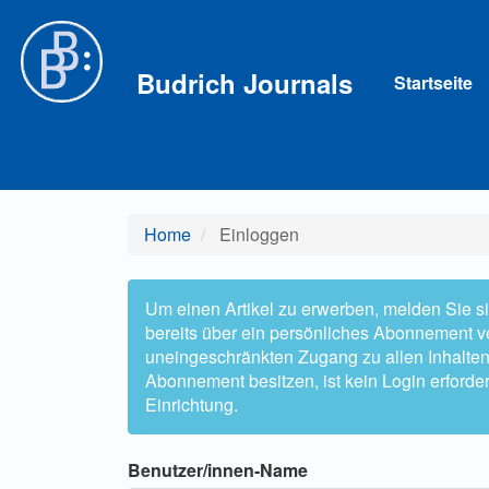
Hauptnavigation
Hauptinhalt
Sidebar
Budrich Journals
Startseite
Home
Einloggen
Um einen Artikel zu erwerben, melden Sie sic
bereits über ein persönliches Abonnement ve
uneingeschränkten Zugang zu allen Inhalten zu
Abonnement besitzen, ist kein Login erforder
Einrichtung.
Benutzer/innen-Name