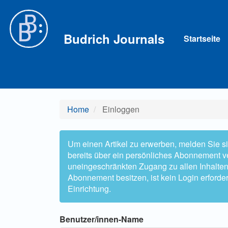
Hauptnavigation
Hauptinhalt
Sidebar
Budrich Journals
Startseite
Home
Einloggen
Um einen Artikel zu erwerben, melden Sie sic
bereits über ein persönliches Abonnement ve
uneingeschränkten Zugang zu allen Inhalten zu
Abonnement besitzen, ist kein Login erforder
Einrichtung.
Benutzer/innen-Name